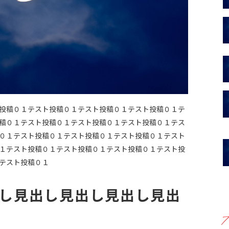
投稿０１テスト投稿０１テスト投稿０１テスト投稿０１テ
稿０１テスト投稿０１テスト投稿０１テスト投稿０１テス
０１テスト投稿０１テスト投稿０１テスト投稿０１テスト
１テスト投稿０１テスト投稿０１テスト投稿０１テスト投
テスト投稿０１
し見出し見出し見出し見出