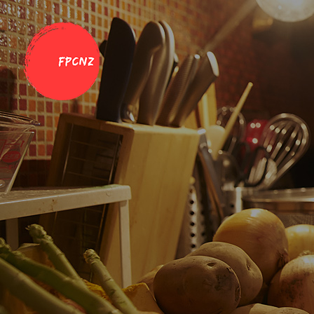
FPCNZ