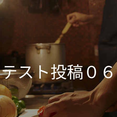
テスト投稿０６