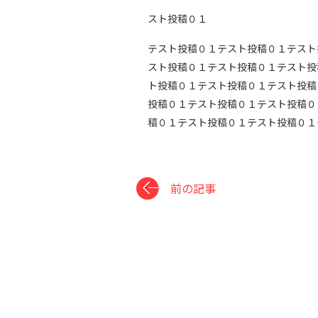
スト投稿０１
テスト投稿０１テスト投稿０１テスト
スト投稿０１テスト投稿０１テスト投
ト投稿０１テスト投稿０１テスト投稿
投稿０１テスト投稿０１テスト投稿０
稿０１テスト投稿０１テスト投稿０１
前の記事