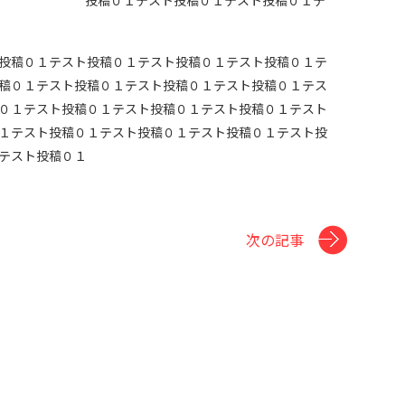
投稿０１テスト投稿０１テスト投稿０１テ
投稿０１テスト投稿０１テスト投稿０１テスト投稿０１テ
稿０１テスト投稿０１テスト投稿０１テスト投稿０１テス
０１テスト投稿０１テスト投稿０１テスト投稿０１テスト
１テスト投稿０１テスト投稿０１テスト投稿０１テスト投
テスト投稿０１
次の記事