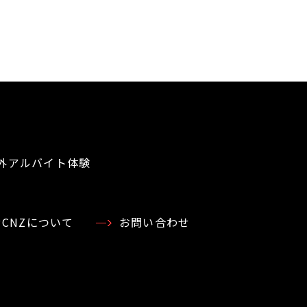
外アルバイト体験
PCNZについて
お問い合わせ